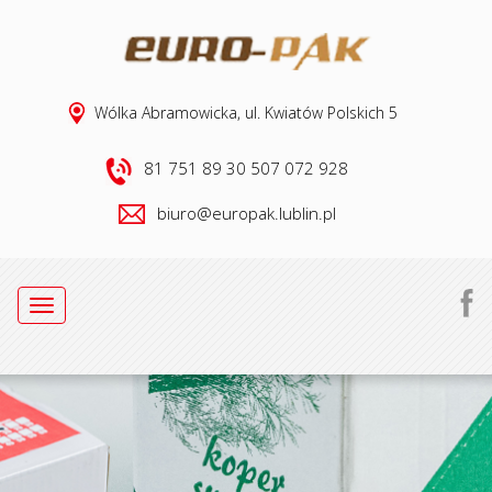
Wólka Abramowicka, ul. Kwiatów Polskich 5
81 751 89 30
507 072 928
biuro@europak.lublin.pl
Toggle
navigation